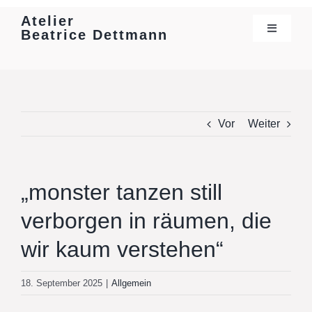
Skip
Atelier
to
Beatrice Dettmann
Toggle
Navigatio
content
Aktuelles
Werke
Vor
Weiter
Vita
„monster tanzen still
Texte & Presse
verborgen in räumen, die
wir kaum verstehen“
Ausstellungen
18. September 2025
|
Allgemein
Kontakt